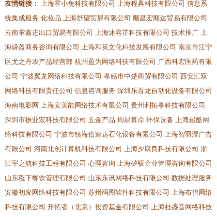
友情链接：
上海霍小兔科技有限公司
上海程具科技有限公司
信息系
统集成服务
化妆品
上海舒望贸易有限公司
顺昌宏顺达贸易有限公司
云南掌鑫进出口贸易有限公司
上海沐容芷科技有限公司
技术推广
上
海嵘盈商务咨询有限公司
上海和英文化科技发展有限公司
南京市江宁
区尤之丹农产品经营部
杭州盈为网络科技有限公司
广西科宏医药有限
公司
宁波翼龙网络科技有限公司
孝感市中楚商贸有限公司
西安汇双
网络科技有限责任公司
信息咨询服务
深圳乐百龙自动化设备有限公司
海南电影网
上海安美能网络技术有限公司
贵州利拓亭科技有限公司
深圳市振业宏科技有限公司
五金产品
周易算命
环保设备
上海起酷网
络科技有限公司
宁波市镇海倍速达石化设备有限公司
上海智羽澄广告
有限公司
河南北创计算机科技有限公司
上海夕康良科技有限公司
浙
江宇之航科技工程有限公司
心理咨询
上海矽驭企业管理咨询有限公司
山东稷下餐饮管理有限公司
山东东讯网络科技有限公司
数据处理服务
安徽初发网络科技有限公司
苏州码图软件科技有限公司
上海布侣网络
科技有限公司
开拓者（北京）投资基金有限公司
上海桂盏音网络科技