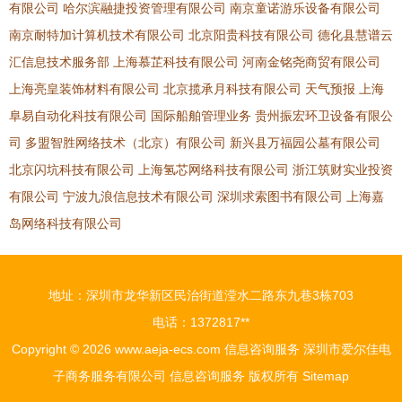
有限公司
哈尔滨融捷投资管理有限公司
南京童诺游乐设备有限公司
南京耐特加计算机技术有限公司
北京阳贵科技有限公司
德化县慧谱云
汇信息技术服务部
上海慕芷科技有限公司
河南金铭尧商贸有限公司
上海亮皇装饰材料有限公司
北京揽承月科技有限公司
天气预报
上海
阜易自动化科技有限公司
国际船舶管理业务
贵州振宏环卫设备有限公
司
多盟智胜网络技术（北京）有限公司
新兴县万福园公墓有限公司
北京闪坑科技有限公司
上海氢芯网络科技有限公司
浙江筑财实业投资
有限公司
宁波九浪信息技术有限公司
深圳求索图书有限公司
上海嘉
岛网络科技有限公司
地址：深圳市龙华新区民治街道滢水二路东九巷3栋703
电话：1372817**
Copyright © 2026
www.aeja-ecs.com
信息咨询服务
深圳市爱尔佳电
子商务服务有限公司
信息咨询服务
版权所有
Sitemap